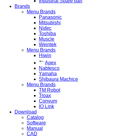
Industrial Spare part
Brands
Menu Brands
Panasonic
Mitsubishi
Nidec
Toshiba
Muscle
Weintek
Menu Brands
Hiwin
Apex
Nabtesco
Yamaha
Shibaura Machice
Menu Brands
TM Robot
Troax
Convum
IO Link
Download
Catalog
Software
Manual
CAD