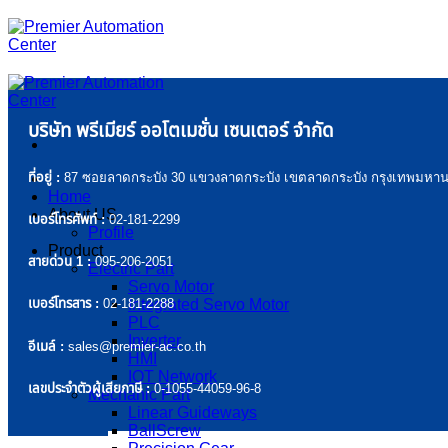
ข้าม
ไป
ยัง
เนื้อหา
บริษัท พรีเมียร์ ออโตเมชั่น เซนเตอร์ จำกัด
ที่อยู่ :
87 ซอยลาดกระบัง 30 แขวงลาดกระบัง เขตลาดกระบัง กรุงเทพมหาน
Home
About US
เบอร์โทรศัพท์ :
02-181-2299
Profile
Product
สายด่วน 1 :
095-206-2051
Electric Part
Servo Motor
Integrated Servo Motor
เบอร์โทรสาร :
02-181-2288
PLC
Inverter
อีเมล์ :
sales@premier-ac.co.th
HMI
IOT Network
เลขประจำตัวผู้เสียภาษี :
0-1055-44059-96-8
Mechanic Part
Linear Guideways
BallScrew