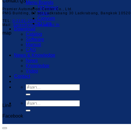
Contact US
Menu Brands
TM Robot
Premier Automation Center Co., Ltd.
Troax
PMG Building, 87 soi Ladkrabang 30 Ladkrabang, Bangkok 10520
Convum
TEL:
0-2181-2299
IO Link
Mail:
Sales@premier-ac.co.th
Download
map
Catalog
Software
Manual
CAD
News & Knowledge
News
Knowledge
Video
Contact
ค้นหา:
ค้นหา:
Line
Capcut Templates
Facebook