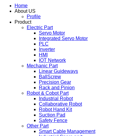
Home
About US
Profile
Product
Electric Part
Servo Motor
Integrated Servo Motor
PLC
Inverter
HMI
IOT Network
Mechanic Part
Linear Guideways
BallScrew
Precision Gear
Rack and Pinion
Robot & Cobot Part
Industrial Robot
Collaborative Robot
Robot Hand Kit
Suction Pad
Safety Fence
Other Part
Smart Cable Management