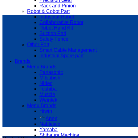
Precision Gear
Rack and Pinion
Robot & Cobot Part
Industrial Robot
Collaborative Robot
Robot Hand Kit
Suction Pad
Safety Fence
Other Part
Smart Cable Management
Industrial Spare part
Brands
Menu Brands
Panasonic
Mitsubishi
Nidec
Toshiba
Muscle
Weintek
Menu Brands
Hiwin
Apex
Nabtesco
Yamaha
Shibaura Machice