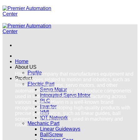
ข้าม
ไป
ยัง
เนื้อหา
Home
About US
Profile
Hiwin is a company that manufactures equipment and
Product
technologies related to motion and robotics, such as
Electric Part
linear motion systems, servo motors, and other
Servo Motor
automation systems. They also produce components
Integrated Servo Motor
used in industrial robots and manufacturing across
PLC
various sectors. Hiwin is a well-known brand
Inverter
recognized for developing high-quality products with
HMI
precise performance, such as linear guides, ball
IOT Network
screws, and servo motors used in machinery and
Mechanic Part
robots.
Linear Guideways
BallScrew