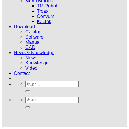
Menu Brands
TM Robot
Troax
Convum
IO Link
Download
Catalog
Software
Manual
CAD
News & Knowledge
News
Knowledge
Video
Contact
ค้นหา:
ค้นหา: