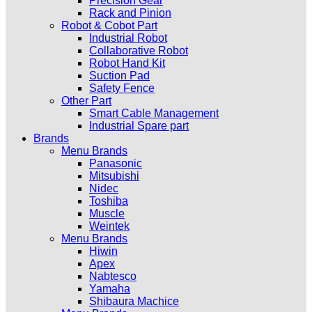
Precision Gear
Rack and Pinion
Robot & Cobot Part
Industrial Robot
Collaborative Robot
Robot Hand Kit
Suction Pad
Safety Fence
Other Part
Smart Cable Management
Industrial Spare part
Brands
Menu Brands
Panasonic
Mitsubishi
Nidec
Toshiba
Muscle
Weintek
Menu Brands
Hiwin
Apex
Nabtesco
Yamaha
Shibaura Machice