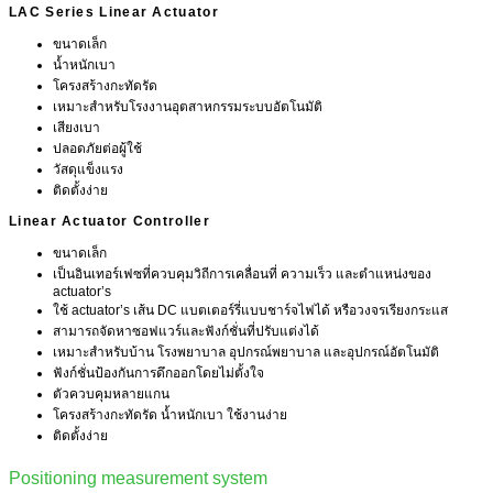
LAC Series Linear Actuator
ขนาดเล็ก
น้ำหนักเบา
โครงสร้างกะทัดรัด
เหมาะสำหรับโรงงานอุตสาหกรรมระบบอัตโนมัติ
เสียงเบา
ปลอดภัยต่อผู้ใช้
วัสดุแข็งแรง
ติดตั้งง่าย
Linear Actuator Controller
ขนาดเล็ก
เป็นอินเทอร์เฟซที่ควบคุมวิถีการเคลื่อนที่ ความเร็ว และตำแหน่งของ
actuator’s
ใช้ actuator’s เส้น DC แบตเตอร์รี่แบบชาร์จไฟได้ หรือวงจรเรียงกระแส
สามารถจัดหาซอฟแวร์และฟังก์ชั่นที่ปรับแต่งได้
เหมาะสำหรับบ้าน โรงพยาบาล อุปกรณ์พยาบาล และอุปกรณ์อัตโนมัติ
ฟังก์ชั่นป้องกันการดึกออกโดยไม่ตั้งใจ
ตัวควบคุมหลายแกน
โครงสร้างกะทัดรัด น้ำหนักเบา ใช้งานง่าย
ติดตั้งง่าย
Positioning measurement system