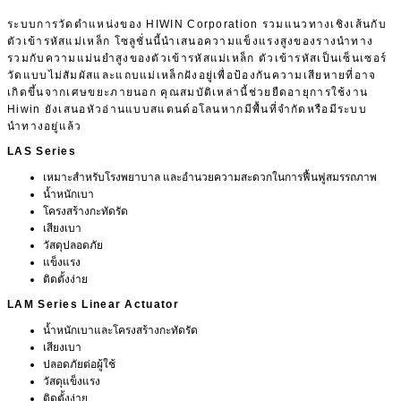
ระบบการวัดตำแหน่งของ HIWIN Corporation รวมแนวทางเชิงเส้นกับ
ตัวเข้ารหัสแม่เหล็ก โซลูชั่นนี้นำเสนอความแข็งแรงสูงของรางนำทาง
รวมกับความแม่นยำสูงของตัวเข้ารหัสแม่เหล็ก ตัวเข้ารหัสเป็นเซ็นเซอร์
วัดแบบไม่สัมผัสและแถบแม่เหล็กฝังอยู่เพื่อป้องกันความเสียหายที่อาจ
เกิดขึ้นจากเศษขยะภายนอก คุณสมบัติเหล่านี้ช่วยยืดอายุการใช้งาน
Hiwin ยังเสนอหัวอ่านแบบสแตนด์อโลนหากมีพื้นที่จำกัดหรือมีระบบ
นำทางอยู่แล้ว
LAS Series
เหมาะสำหรับโรงพยาบาล และอำนวยความสะดวกในการฟื้นฟูสมรรถภาพ
น้ำหนักเบา
โครงสร้างกะทัดรัด
เสียงเบา
วัสดุปลอดภัย
แข็งแรง
ติดตั้งง่าย
LAM Series Linear Actuator
น้ำหนักเบาและโครงสร้างกะทัดรัด
เสียงเบา
ปลอดภัยต่อผู้ใช้
วัสดุแข็งแรง
ติดตั้งง่าย