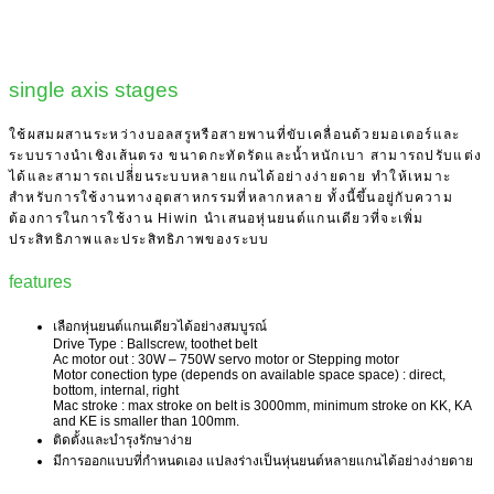
single axis stages
ใช้ผสมผสานระหว่างบอลสรูหรือสายพานที่ขับเคลื่อนด้วยมอเตอร์และ
ระบบรางนำเชิงเส้นตรง ขนาดกะทัดรัดและน้ำหนักเบา สามารถปรับแต่ง
ได้และสามารถเปลี่่ยนระบบหลายแกนได้อย่างง่ายดาย ทำให้เหมาะ
สำหรับการใช้งานทางอุตสาหกรรมที่หลากหลาย ทั้งนี้ขึ้นอยู่กับความ
ต้องการในการใช้งาน Hiwin นำเสนอหุ่นยนต์แกนเดียวที่จะเพิ่ม
ประสิทธิภาพและประสิทธิภาพของระบบ
features
เลือกหุ่นยนต์แกนเดียวได้อย่างสมบูรณ์
Drive Type : Ballscrew, toothet belt
Ac motor out : 30W – 750W servo motor or Stepping motor
Motor conection type (depends on available space space) : direct,
bottom, internal, right
Mac stroke : max stroke on belt is 3000mm, minimum stroke on KK, KA
and KE is smaller than 100mm.
ติดตั้งและบำรุงรักษาง่าย
มีการออกแบบที่กำหนดเอง แปลงร่างเป็นหุ่นยนต์หลายแกนได้อย่างง่ายดาย