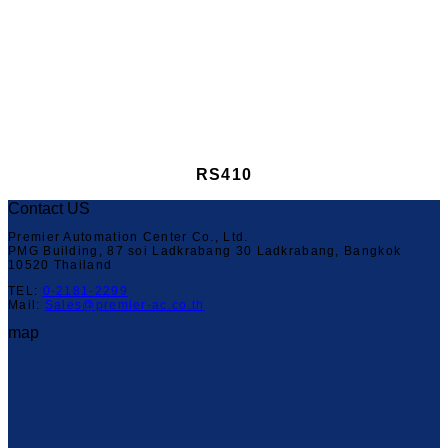
RS410
Contact US
Premier Automation Center Co., Ltd.
PMG Building, 87 soi Ladkrabang 30 Ladkrabang, Bangkok
10520 Thailand
TEL:
0-2181-2299
Mail:
Sales@premier-ac.co.th
map