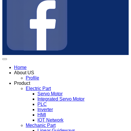
Home
About US
Profile
Product
Electric Part
Servo Motor
Integrated Servo Motor
PLC
Inverter
HMI
IOT Network
Mechanic Part
Linear Guideways