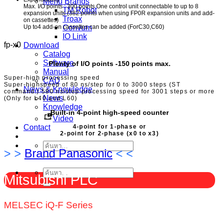
Menu Brands
Max. I/O points : 300 points One control unit connectable to up to 8
TM Robot
expansion units (382 points when using FP0R expansion units and add-
Troax
on cassettes)
Up to4 add-on cassettes can be added (ForC30,C60)
Convum
IO Link
fp-x0
Download
Catalog
Software
Plenty of I/O points -150 points max.
Manual
Super-high processing speed
CAD
Super-highspeed of 80 ns/step for 0 to 3000 steps (ST
News & Knowledge
command.) 580 ns/step processing speed for 3001 steps or more
News
(Only for L40 and L60)
Knowledge
Built-in 4-point high-speed counter
Video
Contact
4-point for 1-phase or
2-point for 2-phase (x0 to x3)
ค้นหา:
> >
Brand Panasonic
< <
ค้นหา:
Mitsubishi PLC
MELSEC iQ-F Series