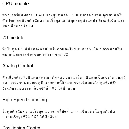
CPU module
พาวเวอร์ซัพพลาย, CPU และยูนิตหลัก I/O แบบออลอินวัน คุณสมบัติใน
ตัวประกอบด้วยตัวนับความเร็วสูง เอาต์พุตระบุตำแหน่ง อีเธอร์เน็ต และ
ช่องเสียบการ์ด SD
I/O module
ทั้งโมดูล I/O ที่มีแหล่งจ่ายไฟในตัวและไม่มีแหล่งจ่ายไฟ มีจำหน่ายใน
ขนาดและการกำหนดค่าต่างๆ ของ I/O
Analog Control
ตัวเลือกสำหรับอินพุตและเอาต์พุตแบบอะนาล็อก อินพุตเซ็นเซอร์อุณหภูมิ
และการควบคุมอุณหภูมิ นอกจากนี้ยังสามารถเชื่อมต่อโมดูลฟังก์ชัน
อัจฉริยะแบบอะนาล็อกซีรีส์ FX3 ได้อีกด้วย
High-Speed Counting
โมดูลตัวนับความเร็วสูง นอกจากนี้ยังสามารถเชื่อมต่อโมดูลตัวนับ
ความเร็วสูงซีรีส์ FX3 ได้อีกด้วย
Positioning Control