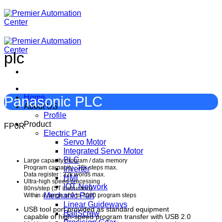
ข้าม
ไป
ยัง
เนื้อหา
plc
Home
Panasonic PLC
About US
Profile
Product
FP0R
Electric Part
Servo Motor
Integrated Servo Motor
PLC
Large capacity program / data memory
Program carpacity : 32k steps max.
Inverter
Data register : 32k words max.
HMI
Ultra-high speed processing
IOT Network
80ns/step (ST instruction)
Mechanic Part
Within a range of 0 to 3000 program steps
Linear Guideways
USB tool port provided as standard equipment
BallScrew
capable of high-speed program transfer with USB 2.0