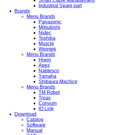
Smart Cable Management
Industrial Spare part
Brands
Menu Brands
Panasonic
Mitsubishi
Nidec
Toshiba
Muscle
Weintek
Menu Brands
Hiwin
Apex
Nabtesco
Yamaha
Shibaura Machice
Menu Brands
TM Robot
Troax
Convum
IO Link
Download
Catalog
Software
Manual