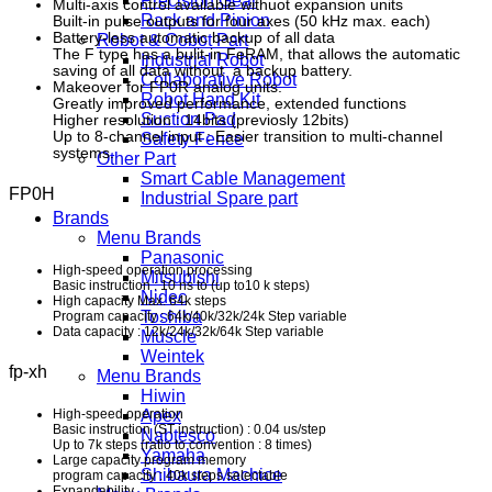
Precision Gear
Multi-axis control available withuot expansion units
Rack and Pinion
Built-in pulse outputs for four axes (50 kHz max. each)
Battery-less automatic backup of all data
Robot & Cobot Part
The F type has a bulit-in FeRAM, that allows the automatic
Industrial Robot
saving of all data without a backup battery.
Collaborative Robot
Makeover for FP0R analog units.
Robot Hand Kit
Greatly improved performance, extended functions
Suction Pad
Higher resolution : 14bits (previosly 12bits)
Up to 8-channel input : Easier transition to multi-channel
Safety Fence
systems.
Other Part
Smart Cable Management
FP0H
Industrial Spare part
Brands
Menu Brands
Panasonic
High-speed operation processing
Mitsubishi
Basic instruction : 10 ns to (up to10 k steps)
Nidec
High capacity Max. 64k steps
Toshiba
Program capacity : 64k/40k/32k/24k Step variable
Data capacity : 12k/24k/32k/64k Step variable
Muscle
Weintek
fp-xh
Menu Brands
Hiwin
High-speed operation
Apex
Basic instruction (ST instruction) : 0.04 us/step
Nabtesco
Up to 7k steps (ratio to convention : 8 times)
Yamaha
Large capacity program memory
Shibaura Machice
program capacity : 40k steps selectable
Expandability