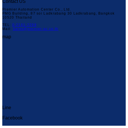
Contact US
Premier Automation Center Co., Ltd.
PMG Building, 87 soi Ladkrabang 30 Ladkrabang, Bangkok
10520 Thailand
TEL:
0-2181-2299
Mail:
Sales@premier-ac.co.th
map
Line
Capcut Templates
Facebook