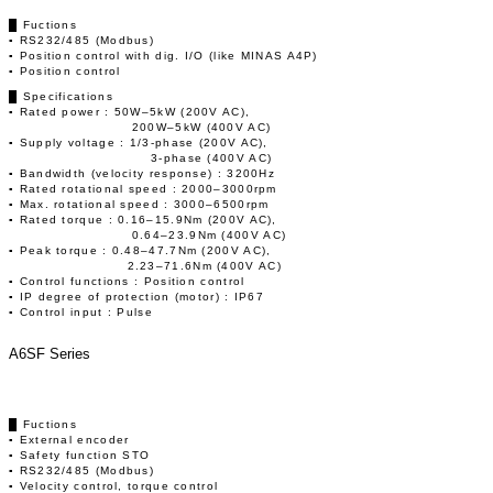
█ Fuctions
▪ RS232/485 (Modbus)
▪ Position control with dig. I/O (like MINAS A4P)
▪ Position control
█ Specifications
▪ Rated power : 50W–5kW (200V AC),
200W–5kW (400V AC)
▪ Supply voltage : 1/3-phase (200V AC),
3-phase (400V AC)
▪ Bandwidth (velocity response) : 3200Hz
▪ Rated rotational speed : 2000–3000rpm
▪ Max. rotational speed : 3000–6500rpm
▪ Rated torque : 0.16–15.9Nm (200V AC),
0.64–23.9Nm (400V AC)
▪ Peak torque : 0.48–47.7Nm (200V AC),
2.23–71.6Nm (400V AC)
▪ Control functions : Position control
▪ IP degree of protection (motor) : IP67
▪ Control input : Pulse
A6SF Series
█ Fuctions
▪ External encoder
▪ Safety function STO
▪ RS232/485 (Modbus)
▪ Velocity control, torque control