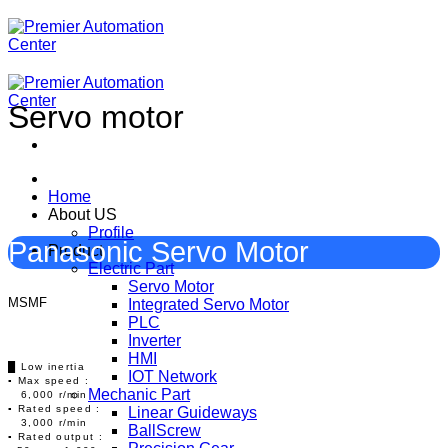
ข้าม
ไป
ยัง
เนื้อหา
Servo motor
Home
About US
Profile
Panasonic Servo Motor
Product
Electric Part
Servo Motor
MSMF
Integrated Servo Motor
PLC
Inverter
HMI
█ Low inertia
IOT Network
▪ Max speed :
Mechanic Part
6,000 r/min
▪ Rated speed :
Linear Guideways
3,000 r/min
BallScrew
▪ Rated output :