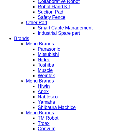
Collaborative Robot
Robot Hand Kit
Suction Pad
Safety Fence
Other Part
Smart Cable Management
Industrial Spare part
Brands
Menu Brands
Panasonic
Mitsubishi
Nidec
Toshiba
Muscle
Weintek
Menu Brands
Hiwin
Apex
Nabtesco
Yamaha
Shibaura Machice
Menu Brands
TM Robot
Troax
Convum