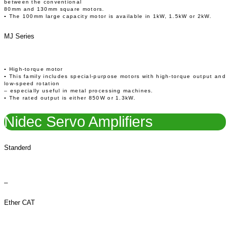
between the conventional
80mm and 130mm square motors.
▪ The 100mm large capacity motor is available in 1kW, 1.5kW or 2kW.
MJ Series
▪ High-torque motor
▪ This family includes special-purpose motors with high-torque output and
low-speed rotation
– especially useful in metal processing machines.
▪ The rated output is either 850W or 1.3kW.
Nidec Servo Amplifiers
Standerd
–
Ether CAT