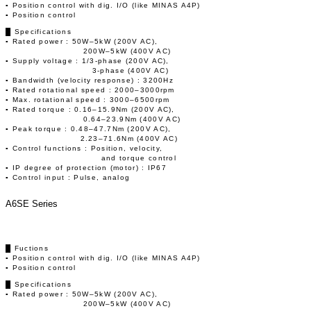
▪ Position control with dig. I/O (like MINAS A4P)
▪ Position control
█ Specifications
▪ Rated power : 50W–5kW (200V AC),
200W–5kW (400V AC)
▪ Supply voltage : 1/3-phase (200V AC),
3-phase (400V AC)
▪ Bandwidth (velocity response) : 3200Hz
▪ Rated rotational speed : 2000–3000rpm
▪ Max. rotational speed : 3000–6500rpm
▪ Rated torque : 0.16–15.9Nm (200V AC),
0.64–23.9Nm (400V AC)
▪ Peak torque : 0.48–47.7Nm (200V AC),
2.23–71.6Nm (400V AC)
▪ Control functions : Position, velocity,
and torque control
▪ IP degree of protection (motor) : IP67
▪ Control input : Pulse, analog
A6SE Series
█ Fuctions
▪ Position control with dig. I/O (like MINAS A4P)
▪ Position control
█ Specifications
▪ Rated power : 50W–5kW (200V AC),
200W–5kW (400V AC)