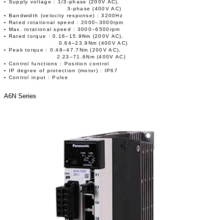
▪ Supply voltage : 1/3-phase (200V AC),
3-phase (400V AC)
▪ Bandwidth (velocity response) : 3200Hz
▪ Rated rotational speed : 2000–3000rpm
▪ Max. rotational speed : 3000–6500rpm
▪ Rated torque : 0.16–15.9Nm (200V AC),
0.64–23.9Nm (400V AC)
▪ Peak torque : 0.48–47.7Nm (200V AC),
2.23–71.6Nm (400V AC)
▪ Control functions : Position control
▪ IP degree of protection (motor) : IP67
▪ Control input : Pulse
A6N Series