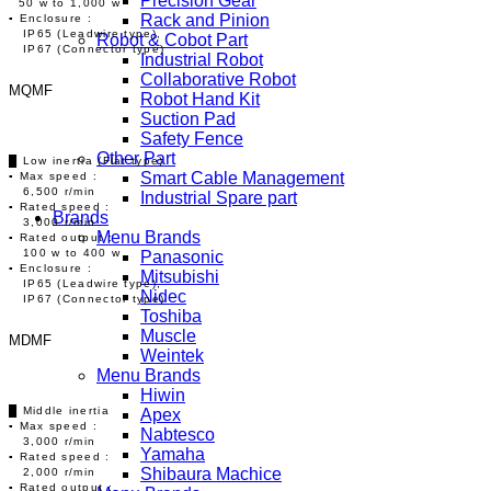
Precision Gear
50 w to 1,000 w
Rack and Pinion
▪ Enclosure :
IP65 (Leadwire type),
Robot & Cobot Part
IP67 (Connector type)
Industrial Robot
Collaborative Robot
MQMF
Robot Hand Kit
Suction Pad
Safety Fence
Other Part
█ Low inertia (Flat type)
Smart Cable Management
▪ Max speed :
6,500 r/min
Industrial Spare part
▪ Rated speed :
Brands
3,000 r/min
Menu Brands
▪ Rated output :
100 w to 400 w
Panasonic
▪ Enclosure :
Mitsubishi
IP65 (Leadwire type),
Nidec
IP67 (Connector type)
Toshiba
Muscle
MDMF
Weintek
Menu Brands
Hiwin
█ Middle inertia
Apex
▪ Max speed :
Nabtesco
3,000 r/min
Yamaha
▪ Rated speed :
Shibaura Machice
2,000 r/min
▪ Rated output :