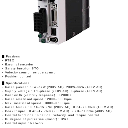
█ Fuctions
▪ RTEX
▪ External encoder
▪ Safety function STO
▪ Velocity control, torque control
▪ Position control
█ Specifications
▪ Rated power : 50W–5kW (200V AC), 200W–5kW (400V AC)
▪ Supply voltage : 1/3-phase (200V AC), 3-phase (400V AC)
▪ Bandwidth (velocity response) : 3200Hz
▪ Rated rotational speed : 2000–3000rpm
▪ Max. rotational speed : 3000–6500rpm
▪ Rated torque : 0.16–15.9Nm (200V AC), 0.64–23.9Nm (400V AC)
▪ Peak torque : 0.48–47.7Nm (200V AC), 2.23–71.6Nm (400V AC)
▪ Control functions : Position, velocity, and torque control
▪ IP degree of protection (motor) : IP67
▪ Control input : Network