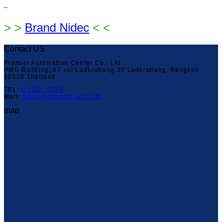
–
> >
Brand Nidec
< <
Contact US
Premier Automation Center Co., Ltd.
PMG Building, 87 soi Ladkrabang 30 Ladkrabang, Bangkok
10520 Thailand
TEL:
0-2181-2299
Mail:
Sales@premier-ac.co.th
map