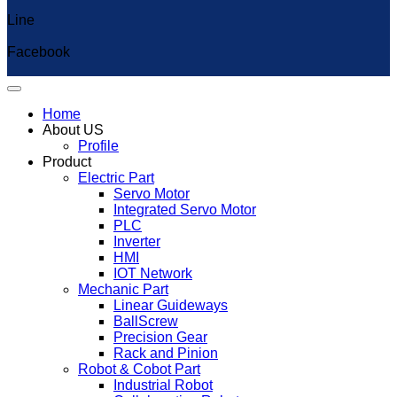
Line
Capcut Templates
Facebook
Home
About US
Profile
Product
Electric Part
Servo Motor
Integrated Servo Motor
PLC
Inverter
HMI
IOT Network
Mechanic Part
Linear Guideways
BallScrew
Precision Gear
Rack and Pinion
Robot & Cobot Part
Industrial Robot