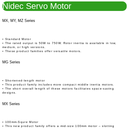
Nidec Servo Motor
MX, MY, MZ Series
▪ Standard Motor
▪ The rated output is 50W to 750W. Rotor inertia is available in low,
medium, or high versions.
▪ These product families offer versatile motors.
MG Series
▪ Shortened-length motor
▪ This product family includes more compact middle inertia motors.
▪ The short overall length of these motors facilitates space-saving
designs.
MX Series
▪ 100mm-Squre Motor
▪ This new product family offers a mid-size 100mm motor – slotting