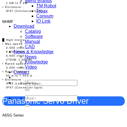
Menu Brands
1 kW to 5 kW
TM Robot
▪ Enclosure :
Troax
IP67 (Connector type)
Convum
IO Link
MHMF
Download
Catalog
Software
█ High inertia
Manual
▪ Max speed :
CAD
3,000 r/min ,
News & Knowledge
6,000 r/min ,
6,500 r/min
News
(750W, 1,000W)
Knowledge
▪ Rated speed :
Video
3,000 r/min
Contact
▪ Rated output :
50 w to 7,500 w
▪ Enclosure :
ค้นหา:
IP65 (Leadwire type) ,
IP67 (Connector type)
Panasonic Servo Driver
ค้นหา:
A6SG Series